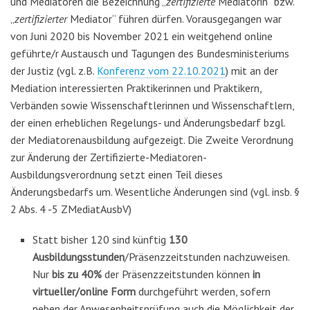
und Mediatoren die Bezeichnung „
zertifizierte
Mediatorin“ bzw.
„
zertifizierter
Mediator“ führen dürfen. Vorausgegangen war
von Juni 2020 bis November 2021 ein weitgehend online
geführte/r Austausch und Tagungen des Bundesministeriums
der Justiz (vgl. z.B.
Konferenz vom 22.10.2021
) mit an der
Mediation interessierten Praktikerinnen und Praktikern,
Verbänden sowie Wissenschaftlerinnen und Wissenschaftlern,
der einen erheblichen Regelungs- und Änderungsbedarf bzgl.
der Mediatorenausbildung aufgezeigt. Die Zweite Verordnung
zur Änderung der Zertifizierte-Mediatoren-
Ausbildungsverordnung setzt einen Teil dieses
Änderungsbedarfs um. Wesentliche Änderungen sind (vgl. insb. §
2 Abs. 4 -5 ZMediatAusbV)
Statt bisher 120 sind künftig
130
Ausbildungsstunden
/Präsenzzeitstunden nachzuweisen.
Nur
bis zu 40%
der Präsenzzeitstunden können
in
virtueller/online Form
durchgeführt werden, sofern
neben der Anwesenheitsprüfung auch die Möglichkeit der