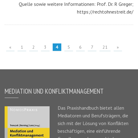
Quelle sowie weitere Informationen: Prof. Dr. R Greger;
https://rechtohnestreit.de/
«
1
2
3
4
5
6
7
21
»
MEDIATION UND KONFLIKTMANAGEMENT
Das
Praxishandbuch
bietet allen
Mediatoren und Berufsträgern, die
sich mit der Lösung von Konflikten
beschäftigen, eine einführende