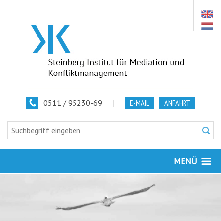
0511 / 95230-69
|
E-MAIL
ANFAHRT
MENÜ