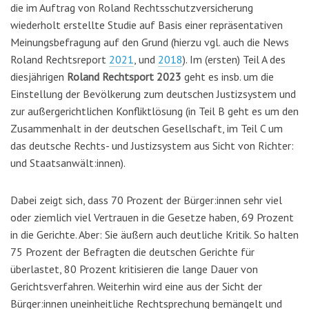
die im Auftrag von Roland Rechtsschutzversicherung
wiederholt erstellte Studie auf Basis einer repräsentativen
Meinungsbefragung auf den Grund (hierzu vgl. auch die News
Roland Rechtsreport
2021
, und
2018
). Im (ersten) Teil A des
diesjährigen
Roland Rechtsport 2023
geht es insb. um die
Einstellung der Bevölkerung zum
deutschen Justizsystem und
zur
außergerichtlichen Konfliktlösung (in Teil
B geht es um den
Zusammenhalt in der
deutschen Gesellschaft, im Teil
C um
d
as deutsche Rechts- und
Justizsystem aus Sicht von
Richter:
und Staatsanwält:innen).
Dabei zeigt sich,
dass 70 Prozent der Bürger:innen sehr viel
oder ziemlich viel Vertrauen in die Gesetze haben, 69 Prozent
in die Gerichte. Aber: Sie äußern auch deutliche Kritik. So halten
75 Prozent der Befragten die deutschen Gerichte für
überlastet, 80 Prozent kritisieren die lange Dauer von
Gerichtsverfahren. Weiterhin wird eine aus der Sicht der
Bürger:innen uneinheitliche Rechtsprechung bemängelt und