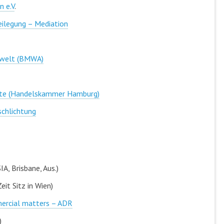
n e.V
.
eilegung – Mediation
tswelt (BMWA)
ikte (Handelskammer Hamburg)
schlichtung
A, Brisbane, Aus.)
Zeit Sitz in Wien)
mercial matters – ADR
)