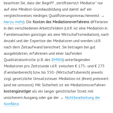
beachten Sie, dass der Begriff „zertifizierte/r Mediator“ nur
auf eine Mindest-Grundausbildung und damit auf ein
vergleichsweises niedriges Qualifizierungsniveau hinweist →
hierzu mehr
). Die
Kosten des Mediationsverfahrens
differieren
in den verschiedenen Arbeitsfeldern (i.d.R. ist eine Mediation in
Familiensachen günstiger als eine Wirtschaftsmediation), nach
Anzahl und der Expertise der Mediatoren und werden i.d.R.
nach dem Zeitaufwand berechnet. Sie betragen bei gut
ausgebildeten, erfahrenen und einer laufenden
Qualitätskontrolle (z.B. des
BMWA
) unterliegenden
Mediatoren pro Zeitstunde i.d.R. zwischen € 175.- und € 275
(Familienbereich) bzw. bis 350.- (Wirtschaftsbereich) jeweils
zzgl. gesetzliche Umsatzsteuer. Mediation ist (ihren) preiswert
(und nie umsonst). Mit Sicherheit ist ein Mediationsverfahren
kostengünstiger
als ein langer gerichtlicher Streit mit
unsicherem Ausgang oder gar der →
Nichtbearbeitung der
Konflikte
.