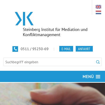
0511 / 95230-69
|
E-MAIL
ANFAHRT
MENÜ