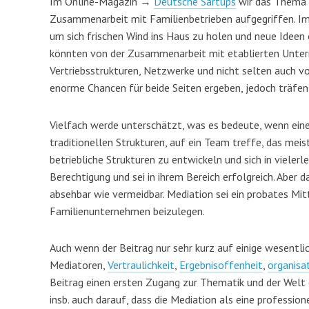
Im Online-Magazin →
Deutsche Sartups
wir das Thema 
Zusammenarbeit mit Familienbetrieben aufgegriffen. Im
um sich frischen Wind ins Haus zu holen und neue Ideen 
könnten von der Zusammenarbeit mit etablierten Untern
Vertriebsstrukturen, Netzwerke und nicht selten auch 
enorme Chancen für beide Seiten ergeben, jedoch träfen
Vielfach werde unterschätzt, was es bedeute, wenn ei
traditionellen Strukturen, auf ein Team treffe, das meis
betriebliche Strukturen zu entwickeln und sich in vielerle
Berechtigung und sei in ihrem Bereich erfolgreich. Aber 
absehbar wie vermeidbar. Mediation sei ein probates Mit
Familienunternehmen beizulegen.
Auch wenn der Beitrag nur sehr kurz auf einige wesentli
Mediatoren,
Vertraulichkeit
,
Ergebnisoffenheit
,
organisa
Beitrag einen ersten Zugang zur Thematik und der Welt
insb. auch darauf, dass die Mediation als eine professio