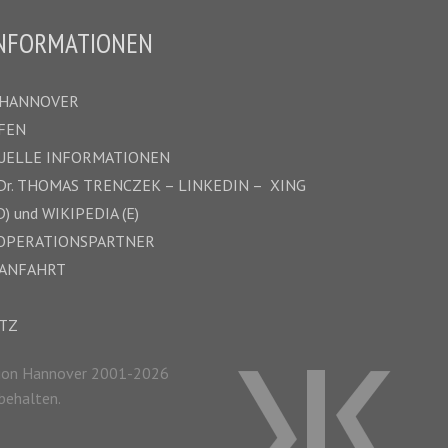
INFORMATIONEN
 HANNOVER
FEN
TUELLE INFORMATIONEN
Dr.
THOMAS TRENCZEK
–
LINKEDIN –
XING
D)
und
WIKIPEDIA (E)
OOPERATIONSPARTNER
 ANFAHRT
TZ
ion Hannover 2001-2026
behalten.