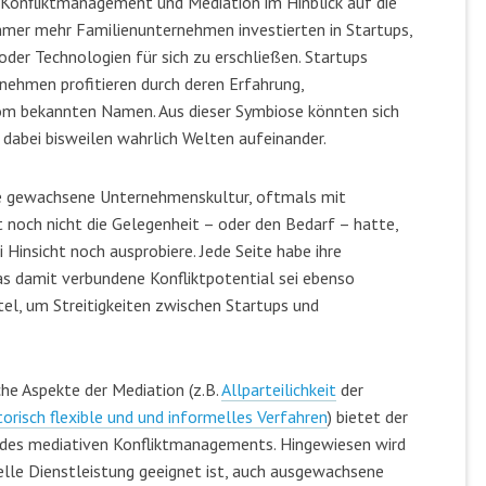
Konfliktmanagement und Mediation im Hinblick auf die
mer mehr Familienunternehmen investierten in Startups,
oder Technologien für sich zu erschließen. Startups
ehmen profitieren durch deren Erfahrung,
vom bekannten Namen. Aus dieser Symbiose könnten sich
 dabei bisweilen wahrlich Welten aufeinander.
ne gewachsene Unternehmenskultur, oftmals mit
t noch nicht die Gelegenheit – oder den Bedarf – hatte,
i Hinsicht noch ausprobiere. Jede Seite habe ihre
das damit verbundene Konfliktpotential sei ebenso
tel, um Streitigkeiten zwischen Startups und
che Aspekte der Mediation (z.B.
Allparteilichkeit
der
torisch flexible und und informelles Verfahren
) bietet der
 des mediativen Konfliktmanagements. Hingewiesen wird
nelle Dienstleistung geeignet ist, auch ausgewachsene