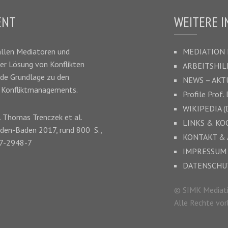
ENT
WEITERE 
allen Mediatoren und
MEDIATION
der Lösung von Konflikten
ARBEITSHIL
nde Grundlage zu den
NEWS – AK
s Konfliktmanagements.
Profile Prof. 
WIKIPEDIA (
.
Thomas Trenczek
et al.
LINKS & K
aden-Baden 2017, rund 800 S.,
KONTAKT &
87-2948-7
IMPRESSUM
DATENSCHU
© SIMK Mediat
Alle Rechte vor