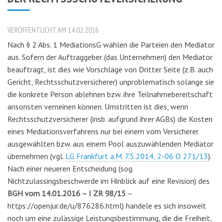
VERÖFFENTLICHT AM 14.02.2016
Nach § 2 Abs. 1 MediationsG wählen die Parteien den Mediator
aus. Sofern der Auftraggeber (das Unternehmen) den Mediator
beauftragt, ist dies wie Vorschläge von Dritter Seite (z.B. auch
Gericht, Rechtsschutzversicherer) unproblematisch solange sie
die konkrete Person ablehnen bzw. ihre Teilnahmebereitschaft
ansonsten verneinen können. Umstritten ist dies, wenn
Rechtsschutzversicherer (insb. aufgrund ihrer AGBs) die Kosten
eines Mediationsverfahrens nur bei einem vom Versicherer
ausgewählten bzw. aus einem Pool auszuwählenden Mediator
übernehmen (vgl.
LG Frankfurt a.M. 7.5.2014, 2-06 O 271/13
).
Nach einer neueren Entscheidung (sog.
Nichtzulassingsbeschwerde im Hinblick auf eine Revision) des
BGH vom 14.01.2016 – I ZR 98/15
–
https://openjur.de/u/876286.html) handele es sich insoweit
noch um eine zulässige Leistungsbestimmung, die die Freiheit,