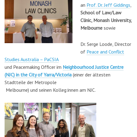
an
Prof. Dr. Jeff Giddings
,
School of Law/Law
Clinic, Monash University,
Melbourne
sowie
Dr. Serge Loode, Director
of
Peace and Conflict
Studies Australia – PaCSIA
und Peacemaking Officer im
N
eighbourhood Justice Centre
(NJC) in the City of Yarra/Victoria
(einer der ältesten
Stadtteile der Metropole
Melbourne) und seinen Kolleg:innen am
NJC.